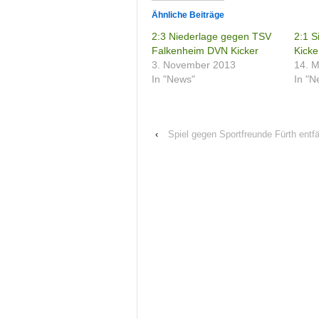
Ähnliche Beiträge
2:3 Niederlage gegen TSV
2:1 S
Falkenheim DVN Kicker
Kicke
3. November 2013
14. M
In "News"
In "N
‹
Spiel gegen Sportfreunde Fürth entfäl