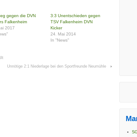
ieg gegen die DVN
3:3 Unentschieden gegen
rs Falkenheim
TSV Falkenheim DVN
ai 2017
Kicker
ews"
24. Mai 2014
In "News"
lt
Unnötige 2:1 Niederlage bei den Sportfreunde Neumühle
›
Ma
SG