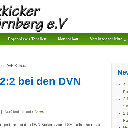
Ergebnisse / Tabellen
Mannschaft
Vereinsgeschichte
 den DVN Kickers
Ne
2:2 bei den DVN
4.
Fu
2:
VI
Veröffentlicht unter
News
2:
Fa
r gestern bei den DVN Kickers vom TSV Falkenheim zu
Ne