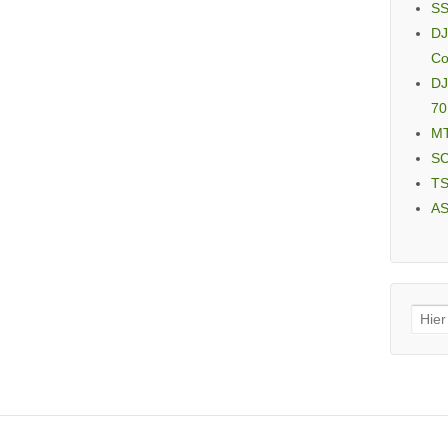
SS
DJ
Co
DJ
70
MT
SC
TS
AS
Sear
for: