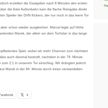
jedoch erzielten die Gastgeber nach 8 Minuten den ersten
Ha
f über die linke Außenbahn kam die flache Reingabe direkt
en Spieler der DVN Kickers, der nur noch in das leere Tor
 aber schon wieder ausgleichen. Marcel legte auf Höhe
 startenden Marek, der allein vor dem Torhüter in das lange
ampfbetontes Spiel, wobei wir mehr Chancen zum nächsten
e dies auch diesmal bestraft, nachdem in der 79. Minute
o zum 2:1 in unserem Tor einschlug. Wir drängten jedoch
neut Marek in der 84. Minute durch einen verwandelten
Facebook
X