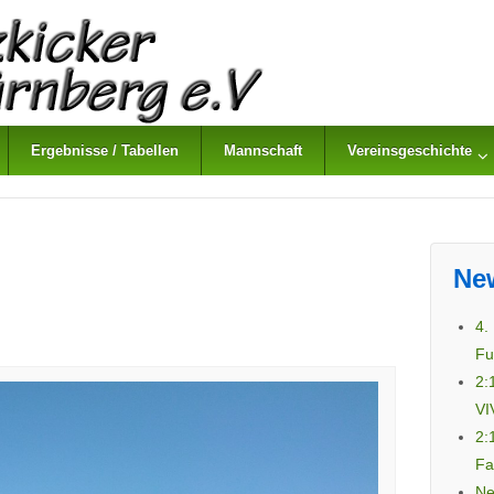
Ergebnisse / Tabellen
Mannschaft
Vereinsgeschichte
Ne
4.
Fu
2:
VI
2:
Fa
Ne