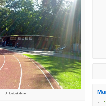
Ma
Umkleidekabinen
TS