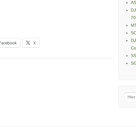
AS
DJ
70
MT
SC
DJ
Facebook
X
Co
SS
SG
Sear
for: