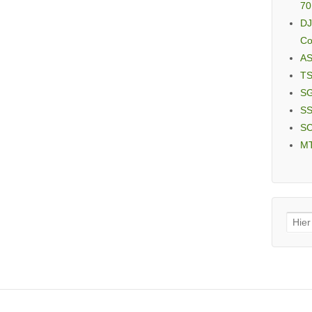
70
DJ
Co
AS
TS
SG
SS
SC
MT
Sear
for: