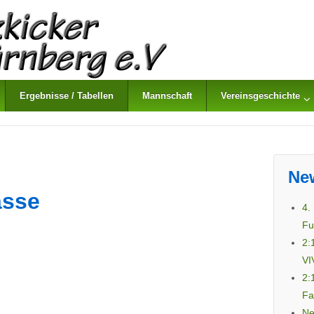
Ergebnisse / Tabellen
Mannschaft
Vereinsgeschichte
Ne
asse
4.
Fu
2:
VI
2:
Fa
Ne