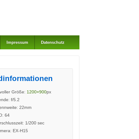
Impressum
Datenschutz
dinformationen
 voller Größe:
1200×900
px
ende: f/5.2
ennweite: 22mm
O: 64
rschlusszeit: 1/200 sec
mera: EX-H15