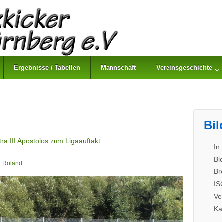
Ergebnisse / Tabellen
Mannschaft
Vereinsgeschichte
Bil
ra III Apostolos zum Ligaauftakt
In
Bl
n
Roland
Br
IS
Ve
Ka